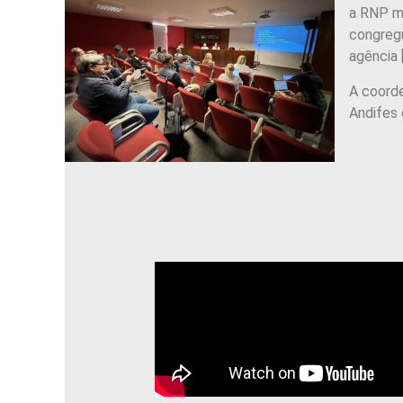
a RNP mo
congregu
agência 
A coord
Andifes 