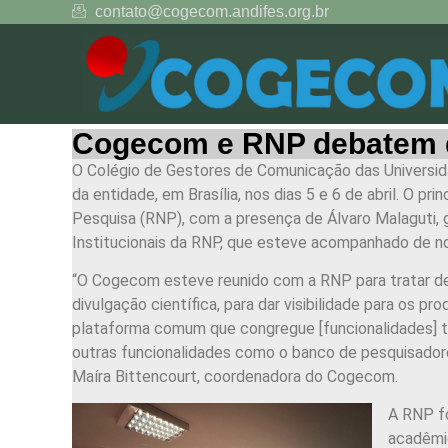
contato@cogecom.andifes.org.br
Cogecom e RNP debatem de
O Colégio de Gestores de Comunicação das Universid
da entidade, em Brasília, nos dias 5 e 6 de abril. O p
Pesquisa (RNP), com a presença de Álvaro Malaguti, 
Institucionais da RNP, que esteve acompanhado de n
“O Cogecom esteve reunido com a RNP para tratar de
divulgação científica, para dar visibilidade para os p
plataforma comum que congregue [funcionalidades] tan
outras funcionalidades como o banco de pesquisado
Maíra Bittencourt, coordenadora do Cogecom.
A RNP fo
acadêmic