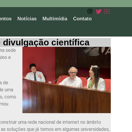
entos
Notícias
Multimídia
Contato
ivulgação científica
 na sede
sino e
a de
 de uma
ão, como
rmou
construir uma rede nacional de internet no âmbito
 as soluções que já temos em algumas universidades,