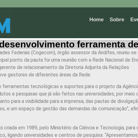
Home
Sobre
Ev
senvolvimento ferramenta de d
ades Federais (Cogecom), órgão assessor da Andifes, reuniu-se
rincipal ponto da pauta foi uma reunião com a Rede Nacional de En
gerente de relacionamento da Diretoria Adjunta da Relações
ove gestores de diferentes áreas da Rede.
 ferramentas tecnológicas e suportes para o projeto da Agênci
rodutos e pesquisas que já são feitos nas universidades, por meio
to para a visibilidade para a imprensa, das pautas de divulgaç
res, e um espaço de gestão das demandas de comunicação”, afi
i criada em 1989, pelo Ministério da Ciência e Tecnologia, para 
o, ligando universidades e centros de pesquisa. “Apresentamos