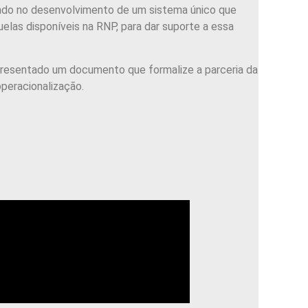
ando no desenvolvimento de um sistema único que
las disponíveis na RNP, para dar suporte a essa
resentado um documento que formalize a parceria da
peracionalização.