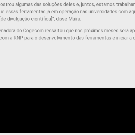
strou algumas das soluções deles e, juntos, estamos trabalh
e essas ferramentas já em operação nas universidades com aque
[de divulgação científica]”, disse Maíra.
enadora do Cogecom ressaltou que nos próximos meses será ap
com a RNP para o desenvolvimento das ferramentas e iniciar a o