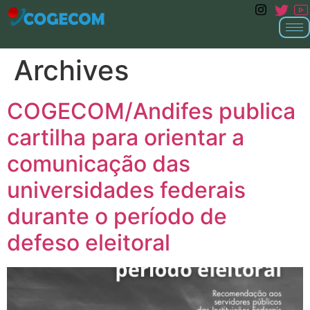
Archives
COGECOM/Andifes publica
cartilha para orientar a
comunicação das
universidades federais
durante o período de
defeso eleitoral